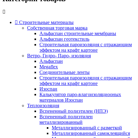
Строительные материалы
Собственная торговая марка
Альфаспан строительные мембраны
Альфаспан геотекстиль
Строительная пароизоляция с отражающим
эффектом на крафт картоне
Ветро- Гидро- Паро- изоляция
Альфаспан
Megaflex
Соединительные ленты
Строительная пароизоляция с отражающим
эффектом на крафт картоне
Изоспан
Калькулятор паро-влагоизоляциооных
материалов Изоспан
Теплоизоляция
Вспененный полиэтилен (НПЭ)
Вспененный полиэтилен
металлизированный
Металлизированный с разметкой
Металлизированный самоклеящийся