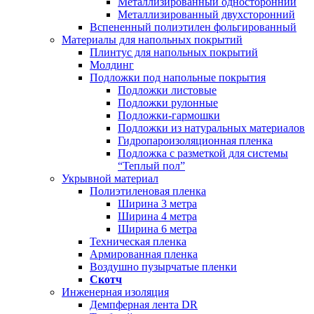
Металлизированный односторонний
Металлизированный двухсторонний
Вспененный полиэтилен фольгированный
Материалы для напольных покрытий
Плинтус для напольных покрытий
Молдинг
Подложки под напольные покрытия
Подложки листовые
Подложки рулонные
Подложки-гармошки
Подложки из натуральных материалов
Гидропароизоляционная пленка
Подложка с разметкой для системы
“Теплый пол”
Укрывной материал
Полиэтиленовая пленка
Ширина 3 метра
Ширина 4 метра
Ширина 6 метра
Техническая пленка
Армированная пленка
Воздушно пузырчатые пленки
Скотч
Инженерная изоляция
Демпферная лента DR