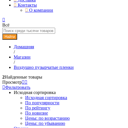
Контакты
О компании
Всё
Найти
Домашняя
/
Магазин
/
Воздушно пузырчатые пленки
2
Найденные товары
Просмотр
Фильтровать
Исходная сортировка
Исходная сортировка
По популярности
По рейтингу
По новизне
Цены: по возрастанию
Цены: по убыванию