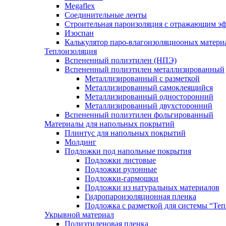
Megaflex
Соединительные ленты
Строительная пароизоляция с отражающим эф
Изоспан
Калькулятор паро-влагоизоляциооных матери
Теплоизоляция
Вспененный полиэтилен (НПЭ)
Вспененный полиэтилен металлизированный
Металлизированный с разметкой
Металлизированный самоклеящийся
Металлизированный односторонний
Металлизированный двухсторонний
Вспененный полиэтилен фольгированный
Материалы для напольных покрытий
Плинтус для напольных покрытий
Молдинг
Подложки под напольные покрытия
Подложки листовые
Подложки рулонные
Подложки-гармошки
Подложки из натуральных материалов
Гидропароизоляционная пленка
Подложка с разметкой для системы “Те
Укрывной материал
Полиэтиленовая пленка