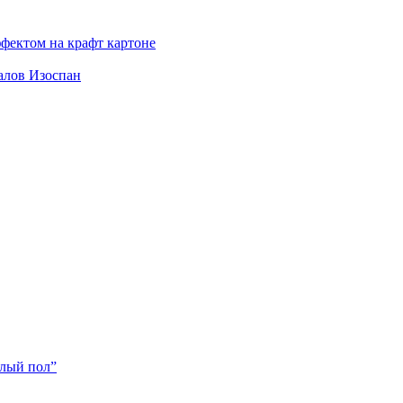
фектом на крафт картоне
алов Изоспан
плый пол”