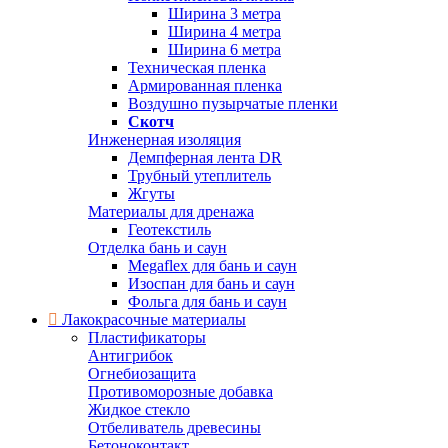
Ширина 3 метра
Ширина 4 метра
Ширина 6 метра
Техническая пленка
Армированная пленка
Воздушно пузырчатые пленки
Скотч
Инженерная изоляция
Демпферная лента DR
Трубный утеплитель
Жгуты
Материалы для дренажа
Геотекстиль
Отделка бань и саун
Megaflex для бань и саун
Изоспан для бань и саун
Фольга для бань и саун
Лакокрасочные материалы
Пластификаторы
Антигрибок
Огнебиозащита
Противоморозные добавка
Жидкое стекло
Отбеливатель древесины
Бетоноконтакт