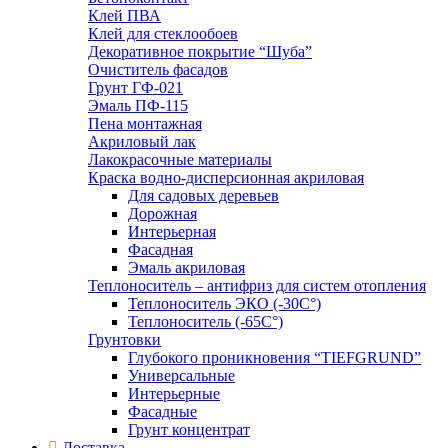
Клей ПВА
Клей для стеклообоев
Декоративное покрытие “Шуба”
Очиститель фасадов
Грунт ГФ-021
Эмаль ПФ-115
Пена монтажная
Акриловый лак
Лакокрасочные материалы
Краска водно-дисперсионная акриловая
Для садовых деревьев
Дорожная
Интерьерная
Фасадная
Эмаль акриловая
Теплоноситель – антифриз для систем отопления
Теплоноситель ЭКО (-30С°)
Теплоноситель (-65С°)
Грунтовки
Глубокого проникновения “TIEFGRUND”
Универсальные
Интерьерные
Фасадные
Грунт концентрат
Доставка