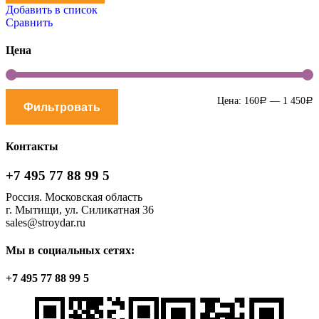
Добавить в список
Сравнить
Цена
М
М
Цена:
160
—
1 450
Р
Р
Фильтровать
ц
ц
Контакты
+7 495 77 88 99 5
Россия. Московская область
г. Мытищи, ул. Силикатная 36
sales@stroydar.ru
Мы в социальных сетях:
+7 495 77 88 99 5