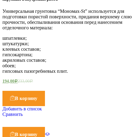
Универсальная грунтовка “Мономах-St” используется для
подготовки пористой поверхности, придания верхнему слою
прочности, обеспыливания основания перед нанесением
отделочного материала:
шпатлевки;
штукатурки;
клеевых составов;
гипсокартона;
акриловых составов;
обоев;
гипсовых пазогребневых плит.
194,00
233,00
Р
Р
В корзину
Добавить в список
Сравнить
В корзину