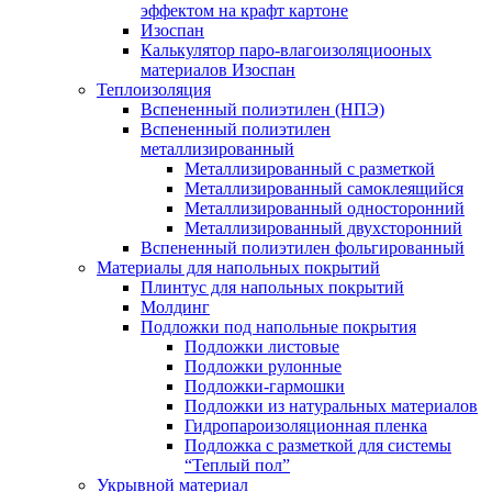
эффектом на крафт картоне
Изоспан
Калькулятор паро-влагоизоляциооных
материалов Изоспан
Теплоизоляция
Вспененный полиэтилен (НПЭ)
Вспененный полиэтилен
металлизированный
Металлизированный с разметкой
Металлизированный самоклеящийся
Металлизированный односторонний
Металлизированный двухсторонний
Вспененный полиэтилен фольгированный
Материалы для напольных покрытий
Плинтус для напольных покрытий
Молдинг
Подложки под напольные покрытия
Подложки листовые
Подложки рулонные
Подложки-гармошки
Подложки из натуральных материалов
Гидропароизоляционная пленка
Подложка с разметкой для системы
“Теплый пол”
Укрывной материал