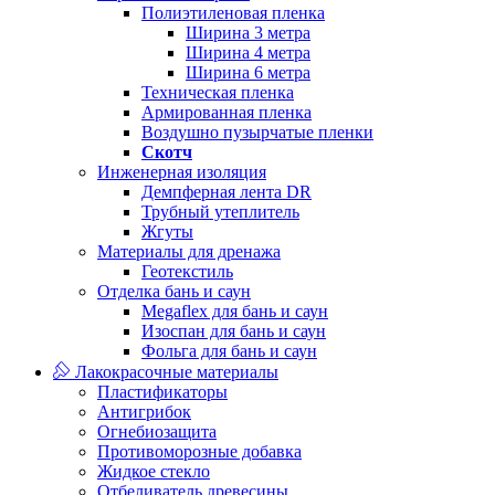
Полиэтиленовая пленка
Ширина 3 метра
Ширина 4 метра
Ширина 6 метра
Техническая пленка
Армированная пленка
Воздушно пузырчатые пленки
Скотч
Инженерная изоляция
Демпферная лента DR
Трубный утеплитель
Жгуты
Материалы для дренажа
Геотекстиль
Отделка бань и саун
Megaflex для бань и саун
Изоспан для бань и саун
Фольга для бань и саун
Лакокрасочные материалы
Пластификаторы
Антигрибок
Огнебиозащита
Противоморозные добавка
Жидкое стекло
Отбеливатель древесины