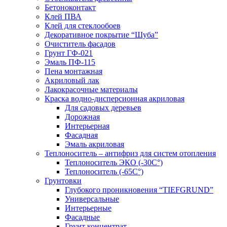
Бетоноконтакт
Клей ПВА
Клей для стеклообоев
Декоративное покрытие “Шуба”
Очиститель фасадов
Грунт ГФ-021
Эмаль ПФ-115
Пена монтажная
Акриловый лак
Лакокрасочные материалы
Краска водно-дисперсионная акриловая
Для садовых деревьев
Дорожная
Интерьерная
Фасадная
Эмаль акриловая
Теплоноситель – антифриз для систем отопления
Теплоноситель ЭКО (-30С°)
Теплоноситель (-65С°)
Грунтовки
Глубокого проникновения “TIEFGRUND”
Универсальные
Интерьерные
Фасадные
Грунт концентрат