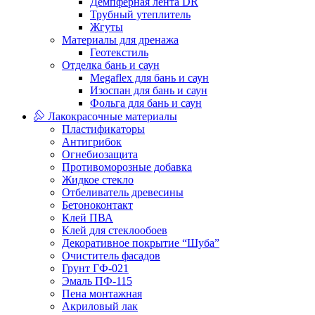
Демпферная лента DR
Трубный утеплитель
Жгуты
Материалы для дренажа
Геотекстиль
Отделка бань и саун
Megaflex для бань и саун
Изоспан для бань и саун
Фольга для бань и саун
Лакокрасочные материалы
Пластификаторы
Антигрибок
Огнебиозащита
Противоморозные добавка
Жидкое стекло
Отбеливатель древесины
Бетоноконтакт
Клей ПВА
Клей для стеклообоев
Декоративное покрытие “Шуба”
Очиститель фасадов
Грунт ГФ-021
Эмаль ПФ-115
Пена монтажная
Акриловый лак