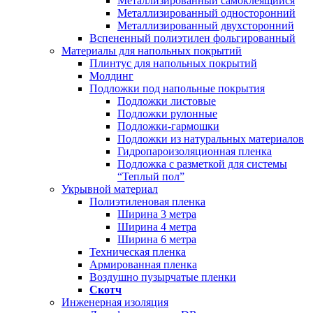
Металлизированный самоклеящийся
Металлизированный односторонний
Металлизированный двухсторонний
Вспененный полиэтилен фольгированный
Материалы для напольных покрытий
Плинтус для напольных покрытий
Молдинг
Подложки под напольные покрытия
Подложки листовые
Подложки рулонные
Подложки-гармошки
Подложки из натуральных материалов
Гидропароизоляционная пленка
Подложка с разметкой для системы
“Теплый пол”
Укрывной материал
Полиэтиленовая пленка
Ширина 3 метра
Ширина 4 метра
Ширина 6 метра
Техническая пленка
Армированная пленка
Воздушно пузырчатые пленки
Скотч
Инженерная изоляция