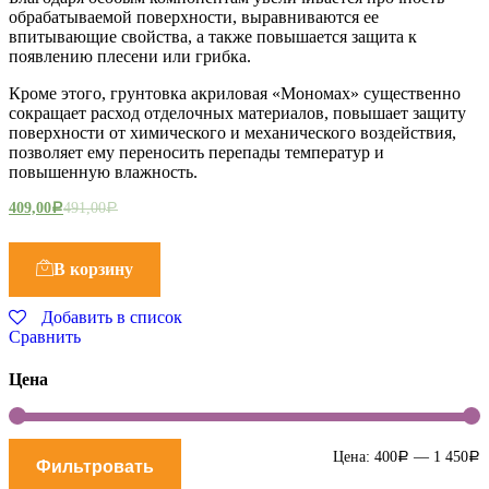
обрабатываемой поверхности, выравниваются ее
впитывающие свойства, а также повышается защита к
появлению плесени или грибка.
Кроме этого, грунтовка акриловая «Мономах» существенно
сокращает расход отделочных материалов, повышает защиту
поверхности от химического и механического воздействия,
позволяет ему переносить перепады температур и
повышенную влажность.
409,00
491,00
Р
Р
В корзину
Добавить в список
Сравнить
Цена
М
М
Цена:
400
—
1 450
Р
Р
Фильтровать