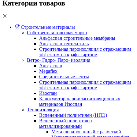
Категории товаров
Строительные материалы
Собственная торговая марка
Альфаспан строительные мембраны
Альфаспан геотекстиль
Строительная пароизоляция с отражающим
эффектом на крафт картоне
Ветро- Гидро- Паро- изоляция
Альфаспан
Megaflex
Соединительные ленты
Строительная пароизоляция с отражающим
эффектом на крафт картоне
Изоспан
Калькулятор паро-влагоизоляциооных
материалов Изоспан
Теплоизоляция
Вспененный полиэтилен (НПЭ)
Вспененный полиэтилен
металлизированный
Металлизированный с разметкой