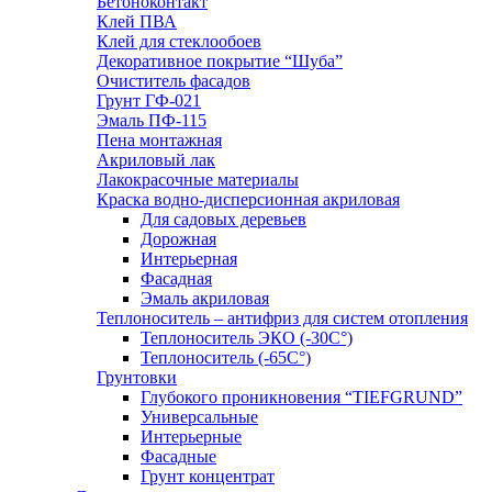
Бетоноконтакт
Клей ПВА
Клей для стеклообоев
Декоративное покрытие “Шуба”
Очиститель фасадов
Грунт ГФ-021
Эмаль ПФ-115
Пена монтажная
Акриловый лак
Лакокрасочные материалы
Краска водно-дисперсионная акриловая
Для садовых деревьев
Дорожная
Интерьерная
Фасадная
Эмаль акриловая
Теплоноситель – антифриз для систем отопления
Теплоноситель ЭКО (-30С°)
Теплоноситель (-65С°)
Грунтовки
Глубокого проникновения “TIEFGRUND”
Универсальные
Интерьерные
Фасадные
Грунт концентрат