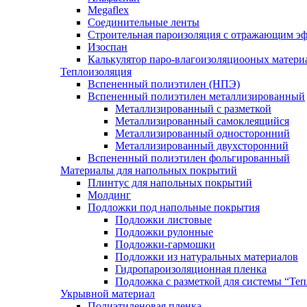
Megaflex
Соединительные ленты
Строительная пароизоляция с отражающим эф
Изоспан
Калькулятор паро-влагоизоляциооных матери
Теплоизоляция
Вспененный полиэтилен (НПЭ)
Вспененный полиэтилен металлизированный
Металлизированный с разметкой
Металлизированный самоклеящийся
Металлизированный односторонний
Металлизированный двухсторонний
Вспененный полиэтилен фольгированный
Материалы для напольных покрытий
Плинтус для напольных покрытий
Молдинг
Подложки под напольные покрытия
Подложки листовые
Подложки рулонные
Подложки-гармошки
Подложки из натуральных материалов
Гидропароизоляционная пленка
Подложка с разметкой для системы “Те
Укрывной материал
Полиэтиленовая пленка