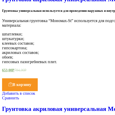
Грунтовка универсальная используется для проведения наружных и внутр
Универсальная грунтовка “Мономах-St” используется для подг
материала:
шпатлевки;
штукатурки;
клеевых составов;
гипсокартона;
акриловых составов;
обоев;
гипсовых пазогребневых плит.
653,00
Р
784,00
Р
В корзину
Добавить в список
Сравнить
Грунтовка акриловая универсальная Мо