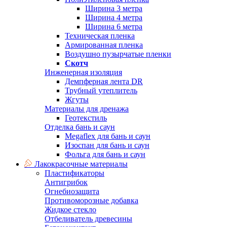
Ширина 3 метра
Ширина 4 метра
Ширина 6 метра
Техническая пленка
Армированная пленка
Воздушно пузырчатые пленки
Скотч
Инженерная изоляция
Демпферная лента DR
Трубный утеплитель
Жгуты
Материалы для дренажа
Геотекстиль
Отделка бань и саун
Megaflex для бань и саун
Изоспан для бань и саун
Фольга для бань и саун
Лакокрасочные материалы
Пластификаторы
Антигрибок
Огнебиозащита
Противоморозные добавка
Жидкое стекло
Отбеливатель древесины