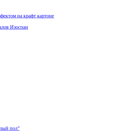
фектом на крафт картоне
алов Изоспан
плый пол”