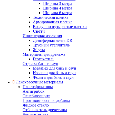
Ширина 3 метра
Ширина 4 метра
Ширина 6 метра
Техническая пленка
Армированная пленка
Воздушно пузырчатые пленки
Скотч
Инженерная изоляция
Демпферная лента DR
Трубный утеплитель
Жгуты
Материалы для дренажа
Геотекстиль
Отделка бань и саун
Megaflex для бань и саун
Изоспан для бань и саун
Фольга для бань и саун
Лакокрасочные материалы
Пластификаторы
Антигрибок
Огнебиозащита
Противоморозные добавка
Жидкое стекло
Отбеливатель древесины
Бетоноконтакт