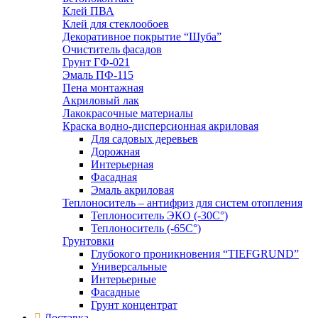
Клей ПВА
Клей для стеклообоев
Декоративное покрытие “Шуба”
Очиститель фасадов
Грунт ГФ-021
Эмаль ПФ-115
Пена монтажная
Акриловый лак
Лакокрасочные материалы
Краска водно-дисперсионная акриловая
Для садовых деревьев
Дорожная
Интерьерная
Фасадная
Эмаль акриловая
Теплоноситель – антифриз для систем отопления
Теплоноситель ЭКО (-30С°)
Теплоноситель (-65С°)
Грунтовки
Глубокого проникновения “TIEFGRUND”
Универсальные
Интерьерные
Фасадные
Грунт концентрат
Доставка