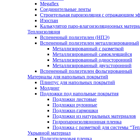
Megaflex
Соединительные ленты
Строительная пароизоляция с отражающим эф
Изоспан
Калькулятор паро-влагоизоляциооных матери
Теплоизоляция
Вспененный полиэтилен (НПЭ)
Вспененный полиэтилен металлизированный
Металлизированный с разметкой
Металлизированный самоклеящийся
Металлизированный односторонний
Металлизированный двухсторонний
Вспененный полиэтилен фольгированный
Материалы для напольных покрытий
Плинтус для напольных покрытий
Молдинг
Подложки под напольные покрытия
Подложки листовые
Подложки рулонные
Подложки-гармошки
Подложки из натуральных материалов
Гидропароизоляционная пленка
Подложка с разметкой для системы “Те
Укрывной материал
Полиэтиленовая пленка