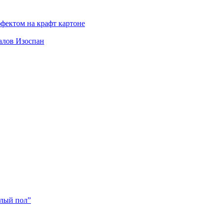
фектом на крафт картоне
алов Изоспан
плый пол”