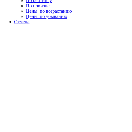
По рейтингу
По новизне
Цены: по возрастанию
Цены: по убыванию
Отмена