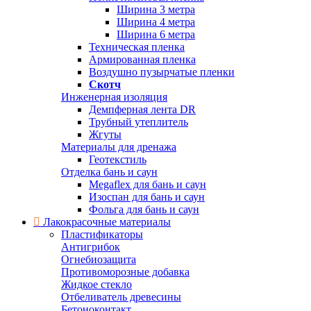
Ширина 3 метра
Ширина 4 метра
Ширина 6 метра
Техническая пленка
Армированная пленка
Воздушно пузырчатые пленки
Скотч
Инженерная изоляция
Демпферная лента DR
Трубный утеплитель
Жгуты
Материалы для дренажа
Геотекстиль
Отделка бань и саун
Megaflex для бань и саун
Изоспан для бань и саун
Фольга для бань и саун
Лакокрасочные материалы
Пластификаторы
Антигрибок
Огнебиозащита
Противоморозные добавка
Жидкое стекло
Отбеливатель древесины
Бетоноконтакт