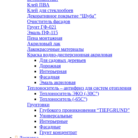
Клей ПВА
Клей для стеклообоев
Декоративное покрытие “Шуба”
Очиститель фасадов
Грунт ГФ-021
Эмаль ПФ-115
Пена монтажная
Акриловый лак
Лакокрасочные материалы
Краска водно-дисперсионная акриловая
Для садовых деревьев
Дорожная
Интерьерная
Фасадная
Эмаль акриловая
Теплоноситель – антифриз для систем отопления
Теплоноситель ЭКО (-30С°)
Теплоноситель (-65С°)
Грунтовки
Глубокого проникновения “TIEFGRUND”
Универсальные
Интерьерные
Фасадные
Грунт концентрат
Доставка