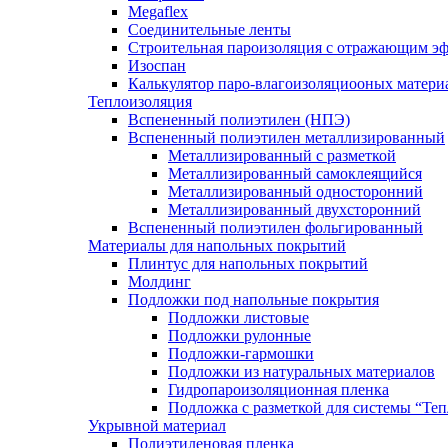
Megaflex
Соединительные ленты
Строительная пароизоляция с отражающим эф
Изоспан
Калькулятор паро-влагоизоляциооных матери
Теплоизоляция
Вспененный полиэтилен (НПЭ)
Вспененный полиэтилен металлизированный
Металлизированный с разметкой
Металлизированный самоклеящийся
Металлизированный односторонний
Металлизированный двухсторонний
Вспененный полиэтилен фольгированный
Материалы для напольных покрытий
Плинтус для напольных покрытий
Молдинг
Подложки под напольные покрытия
Подложки листовые
Подложки рулонные
Подложки-гармошки
Подложки из натуральных материалов
Гидропароизоляционная пленка
Подложка с разметкой для системы “Те
Укрывной материал
Полиэтиленовая пленка