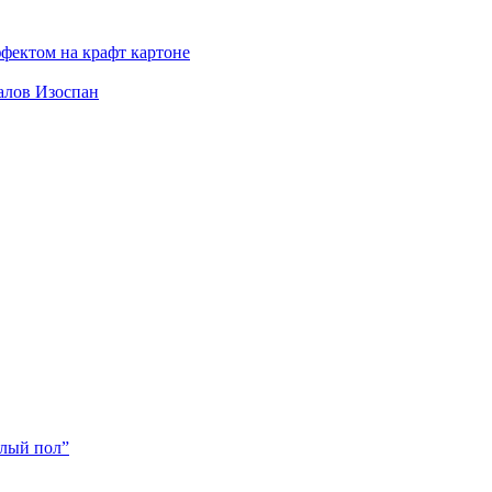
фектом на крафт картоне
алов Изоспан
плый пол”