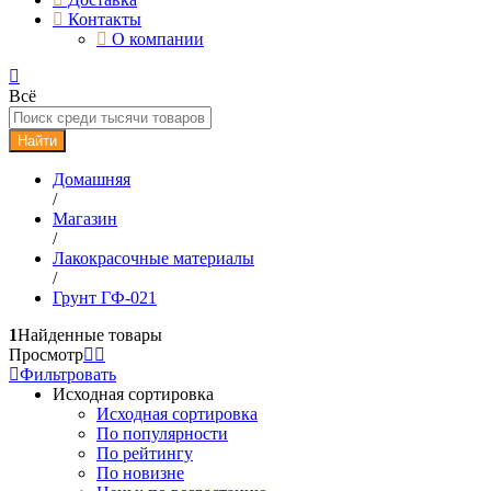
Контакты
О компании
Всё
Найти
Домашняя
/
Магазин
/
Лакокрасочные материалы
/
Грунт ГФ-021
1
Найденные товары
Просмотр
Фильтровать
Исходная сортировка
Исходная сортировка
По популярности
По рейтингу
По новизне