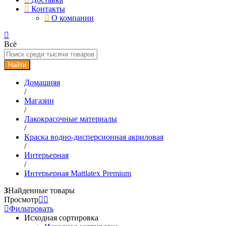
Контакты
О компании
Всё
Найти
Домашняя
/
Магазин
/
Лакокрасочные материалы
/
Краска водно-дисперсионная акриловая
/
Интерьерная
/
Интерьерная Mattlatex Premium
3
Найденные товары
Просмотр
Фильтровать
Исходная сортировка