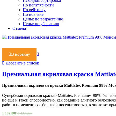
Исходная сортировка
По популярности
По рейтингу
По новизне
Цены: по возрастанию
Цены: по убыванию
Отмена
В корзину
Добавить в список
Премиальная акриловая краска Мattla
Премиальная акриловая краска Мattlatex Premium 98% Мо
Супербелая акриловая краска «Мattlatex Premium» 98% белизн
но еще и такой способностью, как создание элитного белосне
работ в помещениях с большой посещаемостью, в число которы
1 192,00
Р
1 430,00
Р