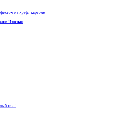
фектом на крафт картоне
алов Изоспан
плый пол”