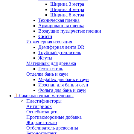
Ширина 3 метра
Ширина 4 метра
Ширина 6 метра
Техническая пленка
Армированная пленка
Воздушно пузырчатые пленки
Скотч
Инженерная изоляция
Демпферная лента DR
Трубный утеплитель
Жгуты
Материалы для дренажа
Геотекстиль
Отделка бань и саун
Megaflex для бань и саун
Изоспан для бань и саун
Фольга для бань и саун
Лакокрасочные материалы
Пластификаторы
Антигрибок
Огнебиозащита
Противоморозные добавка
Жидкое стекло
Отбеливатель древесины
Бетоноконтакт