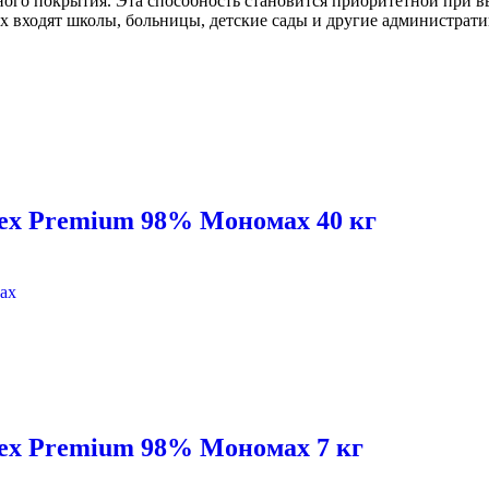
жного покрытия. Эта способность становится приоритетной при 
х входят школы, больницы, детские сады и другие администрат
tex Premium 98% Мономах 40 кг
tex Premium 98% Мономах 7 кг