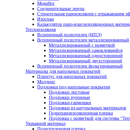
Megaflex
Соединительные ленты
Строительная пароизоляция с отражающим эф
Изоспан
Калькулятор паро-влагоизоляциооных матери
Теплоизоляция
Вспененный полиэтилен (НПЭ)
Вспененный полиэтилен металлизированный
Металлизированный с разметкой
Металлизированный самоклеящийся
Металлизированный односторонний
Металлизированный двухсторонний
Вспененный полиэтилен фольгированный
Материалы для напольных покрытий
Плинтус для напольных покрытий
Молдинг
Подложки под напольные покрытия
Подложки листовые
Подложки рулонные
Подложки-гармошки
Подложки из натуральных материалов
Гидропароизоляционная пленка
Подложка с разметкой для системы “Те
Укрывной материал
Полиэтиленовая пленка