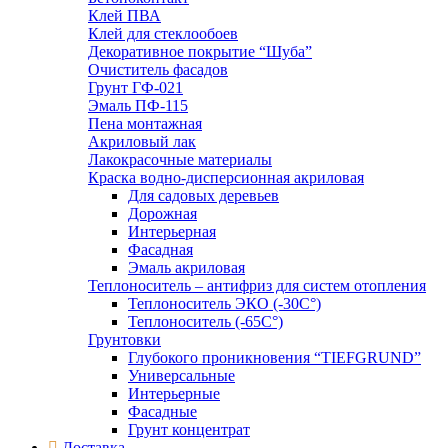
Клей ПВА
Клей для стеклообоев
Декоративное покрытие “Шуба”
Очиститель фасадов
Грунт ГФ-021
Эмаль ПФ-115
Пена монтажная
Акриловый лак
Лакокрасочные материалы
Краска водно-дисперсионная акриловая
Для садовых деревьев
Дорожная
Интерьерная
Фасадная
Эмаль акриловая
Теплоноситель – антифриз для систем отопления
Теплоноситель ЭКО (-30С°)
Теплоноситель (-65С°)
Грунтовки
Глубокого проникновения “TIEFGRUND”
Универсальные
Интерьерные
Фасадные
Грунт концентрат
Доставка