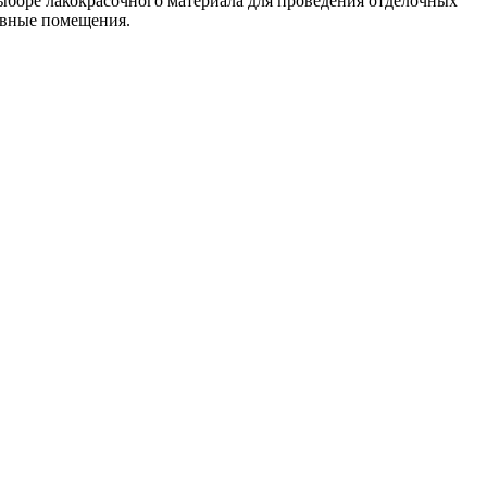
выборе лакокрасочного материала для проведения отделочных
ивные помещения.