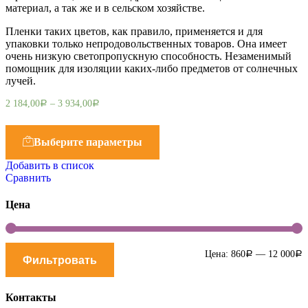
материал, а так же и в сельском хозяйстве.
Пленки таких цветов, как правило, применяется и для
упаковки только непродовольственных товаров. Она имеет
очень низкую светопропускную способность. Незаменимый
помощник для изоляции каких-либо предметов от солнечных
лучей.
2 184,00
–
3 934,00
Р
Р
Выберите параметры
Добавить в список
Сравнить
Цена
М
М
Цена:
860
—
12 000
Р
Р
Фильтровать
ц
ц
Контакты