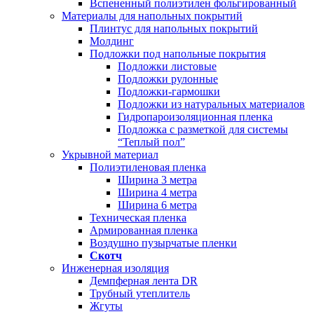
Вспененный полиэтилен фольгированный
Материалы для напольных покрытий
Плинтус для напольных покрытий
Молдинг
Подложки под напольные покрытия
Подложки листовые
Подложки рулонные
Подложки-гармошки
Подложки из натуральных материалов
Гидропароизоляционная пленка
Подложка с разметкой для системы
“Теплый пол”
Укрывной материал
Полиэтиленовая пленка
Ширина 3 метра
Ширина 4 метра
Ширина 6 метра
Техническая пленка
Армированная пленка
Воздушно пузырчатые пленки
Скотч
Инженерная изоляция
Демпферная лента DR
Трубный утеплитель
Жгуты