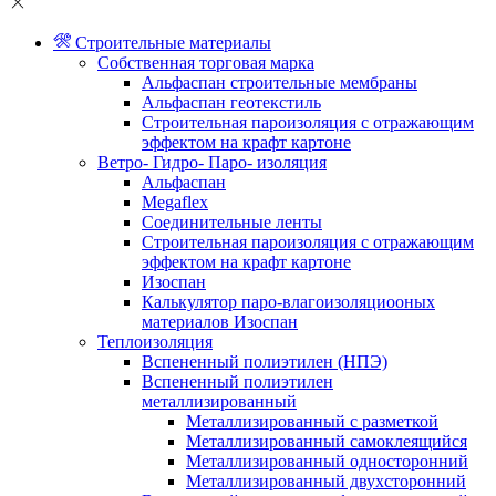
Строительные материалы
Собственная торговая марка
Альфаспан строительные мембраны
Альфаспан геотекстиль
Строительная пароизоляция с отражающим
эффектом на крафт картоне
Ветро- Гидро- Паро- изоляция
Альфаспан
Megaflex
Соединительные ленты
Строительная пароизоляция с отражающим
эффектом на крафт картоне
Изоспан
Калькулятор паро-влагоизоляциооных
материалов Изоспан
Теплоизоляция
Вспененный полиэтилен (НПЭ)
Вспененный полиэтилен
металлизированный
Металлизированный с разметкой
Металлизированный самоклеящийся
Металлизированный односторонний
Металлизированный двухсторонний