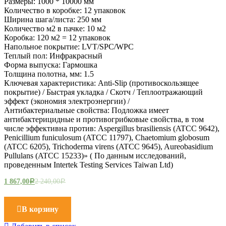
Размеры: 1000 * 10000 мм
Количество в коробке: 12 упаковок
Ширина шага/листа: 250 мм
Количество м2 в пачке: 10 м2
Коробка: 120 м2 = 12 упаковок
Напольное покрытие: LVT/SPC/WPC
Теплый пол: Инфракрасный
Форма выпуска: Гармошка
Толщина полотна, мм: 1.5
Ключевая характеристика: Anti-Slip (противоскользящее
покрытие) / Быстрая укладка / Скотч / Теплоотражающий
эффект (экономия электроэнергии) /
Антибактериальные свойства: Подложка имеет
антибактерицидные и противогрибковые свойства, в том
числе эффективна против: Aspergillus brasiliensis (ATCC 9642),
Penicillium funiculosum (ATCC 11797), Chaetomium globosum
(ATCC 6205), Trichoderma virens (ATCC 9645), Aureobasidium
Pullulans (ATCC 15233)» ( По данным исследований,
проведенным Intertek Testing Services Taiwan Ltd)
1 867,00
2 240,00
Р
Р
В корзину