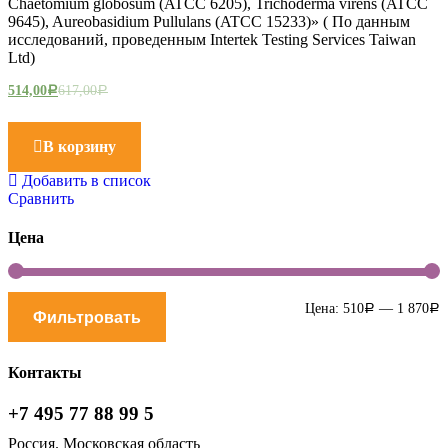
Chaetomium globosum (ATCC 6205), Trichoderma virens (ATCC
9645), Aureobasidium Pullulans (ATCC 15233)» ( По данным
исследований, проведенным Intertek Testing Services Taiwan
Ltd)
514,00
617,00
Р
Р
В корзину
Добавить в список
Сравнить
Цена
М
М
Цена:
510
—
1 870
Р
Р
Фильтровать
ц
ц
Контакты
+7 495 77 88 99 5
Россия. Московская область