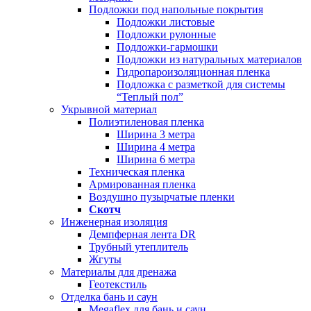
Подложки под напольные покрытия
Подложки листовые
Подложки рулонные
Подложки-гармошки
Подложки из натуральных материалов
Гидропароизоляционная пленка
Подложка с разметкой для системы
“Теплый пол”
Укрывной материал
Полиэтиленовая пленка
Ширина 3 метра
Ширина 4 метра
Ширина 6 метра
Техническая пленка
Армированная пленка
Воздушно пузырчатые пленки
Скотч
Инженерная изоляция
Демпферная лента DR
Трубный утеплитель
Жгуты
Материалы для дренажа
Геотекстиль
Отделка бань и саун
Megaflex для бань и саун