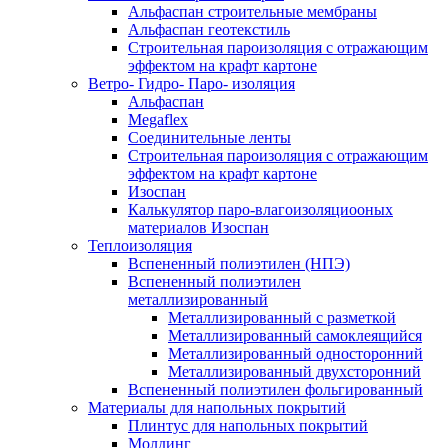
Альфаспан строительные мембраны
Альфаспан геотекстиль
Строительная пароизоляция с отражающим
эффектом на крафт картоне
Ветро- Гидро- Паро- изоляция
Альфаспан
Megaflex
Соединительные ленты
Строительная пароизоляция с отражающим
эффектом на крафт картоне
Изоспан
Калькулятор паро-влагоизоляциооных
материалов Изоспан
Теплоизоляция
Вспененный полиэтилен (НПЭ)
Вспененный полиэтилен
металлизированный
Металлизированный с разметкой
Металлизированный самоклеящийся
Металлизированный односторонний
Металлизированный двухсторонний
Вспененный полиэтилен фольгированный
Материалы для напольных покрытий
Плинтус для напольных покрытий
Молдинг