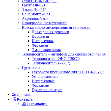
Очиститель фасадов
Грунт ГФ-021
Эмаль ПФ-115
Пена монтажная
Акриловый лак
Лакокрасочные материалы
Краска водно-дисперсионная акриловая
Для садовых деревьев
Дорожная
Интерьерная
Фасадная
Эмаль акриловая
Теплоноситель – антифриз для систем отопления
Теплоноситель ЭКО (-30С°)
Теплоноситель (-65С°)
Грунтовки
Глубокого проникновения “TIEFGRUND”
Универсальные
Интерьерные
Фасадные
Грунт концентрат
Доставка
Контакты
О компании