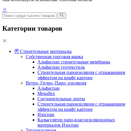
Категории товаров
Строительные материалы
Собственная торговая марка
Альфаспан строительные мембраны
Альфаспан геотекстиль
Строительная пароизоляция с отражающим
эффектом на крафт картоне
Ветро- Гидро- Паро- изоляция
Альфаспан
Megaflex
Соединительные ленты
Строительная пароизоляция с отражающим
эффектом на крафт картоне
Изоспан
Калькулятор паро-влагоизоляциооных
материалов Изоспан
Теплоизоляция