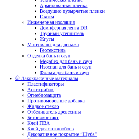
Армированная пленка
Воздушно пузырчатые пленки
Скотч
Инженерная изоляция
Демпферная лента DR
Трубный утеплитель
Жгуты
Материалы для дренажа
Геотекстиль
Отделка бань и саун
Megaflex для бань и саун
Изоспан для бань и саун
Фольга для бань и саун
Лакокрасочные материалы
Пластификаторы
Антигрибок
Огнебиозащита
Противоморозные добавка
Жидкое стекло
Отбеливатель древесины
Бетоноконтакт
Клей ПВА
Клей для стеклообоев
Декоративное покрытие “Шуба”