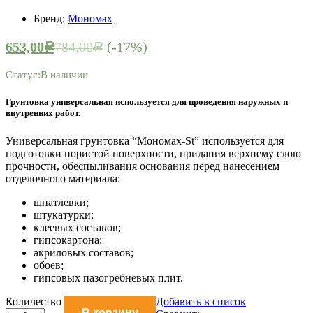
Бренд:
Мономах
653,00
784,00
(-17%)
Р
Р
Статус:
В наличии
Грунтовка универсальная используется для проведения наружных и
внутренних работ.
Универсальная грунтовка “Мономах-St” используется для
подготовки пористой поверхности, придания верхнему слою
прочности, обеспыливания основания перед нанесением
отделочного материала:
шпатлевки;
штукатурки;
клеевых составов;
гипсокартона;
акриловых составов;
обоев;
гипсовых пазогребневых плит.
Грунтовка
Количество
Добавить в список
В корзину