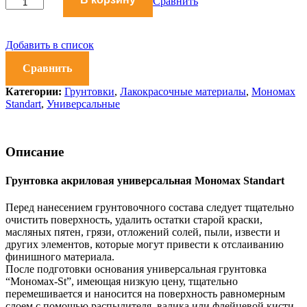
акриловая
Сравнить
универсальная
Мономах
Standart
Добавить в список
20
л
Сравнить
количество
Категории:
Грунтовки
,
Лакокрасочные материалы
,
Мономах
Standart
,
Универсальные
Описание
Грунтовка акриловая универсальная Мономах Standart
Перед нанесением грунтовочного состава следует тщательно
очистить поверхность, удалить остатки старой краски,
масляных пятен, грязи, отложений солей, пыли, извести и
других элементов, которые могут привести к отслаиванию
финишного материала.
После подготовки основания универсальная грунтовка
“Мономах-St”, имеющая низкую цену, тщательно
перемешивается и наносится на поверхность равномерным
слоем с помощью распылителя, валика или флейцевой кисти.