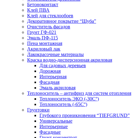
Бетоноконтакт
Клей ПВА
Клей для стеклообоев
Декоративное покрытие “Шуба”
Очиститель фасадов
Грунт ГФ-021
Эмаль ПФ-115
Пена монтажная
Акриловый лак
Лакокрасочные материалы
Краска водно-дисперсионная акриловая
Для садовых деревьев
Дорожная
Интерьерная
Фасадная
Эмаль акриловая
Теплоноситель – антифриз для систем отопления
Теплоноситель ЭКО (-30С°)
Теплоноситель (-65С°)
Грунтовки
Глубокого проникновения “TIEFGRUND”
Универсальные
Интерьерные
Фасадные
Грунт концентрат