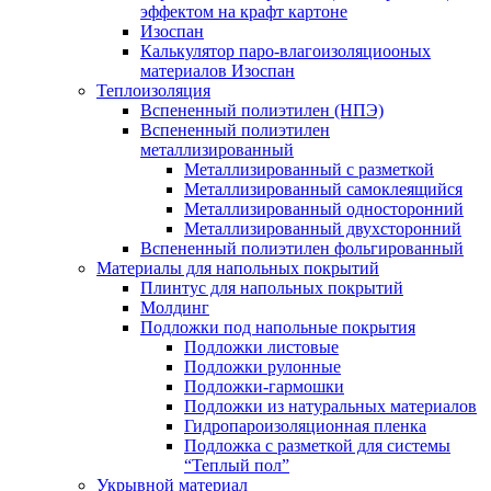
эффектом на крафт картоне
Изоспан
Калькулятор паро-влагоизоляциооных
материалов Изоспан
Теплоизоляция
Вспененный полиэтилен (НПЭ)
Вспененный полиэтилен
металлизированный
Металлизированный с разметкой
Металлизированный самоклеящийся
Металлизированный односторонний
Металлизированный двухсторонний
Вспененный полиэтилен фольгированный
Материалы для напольных покрытий
Плинтус для напольных покрытий
Молдинг
Подложки под напольные покрытия
Подложки листовые
Подложки рулонные
Подложки-гармошки
Подложки из натуральных материалов
Гидропароизоляционная пленка
Подложка с разметкой для системы
“Теплый пол”
Укрывной материал