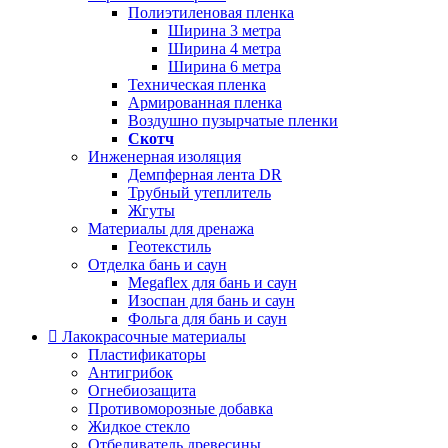
Полиэтиленовая пленка
Ширина 3 метра
Ширина 4 метра
Ширина 6 метра
Техническая пленка
Армированная пленка
Воздушно пузырчатые пленки
Скотч
Инженерная изоляция
Демпферная лента DR
Трубный утеплитель
Жгуты
Материалы для дренажа
Геотекстиль
Отделка бань и саун
Megaflex для бань и саун
Изоспан для бань и саун
Фольга для бань и саун
Лакокрасочные материалы
Пластификаторы
Антигрибок
Огнебиозащита
Противоморозные добавка
Жидкое стекло
Отбеливатель древесины