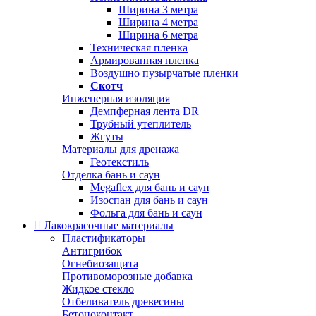
Ширина 3 метра
Ширина 4 метра
Ширина 6 метра
Техническая пленка
Армированная пленка
Воздушно пузырчатые пленки
Скотч
Инженерная изоляция
Демпферная лента DR
Трубный утеплитель
Жгуты
Материалы для дренажа
Геотекстиль
Отделка бань и саун
Megaflex для бань и саун
Изоспан для бань и саун
Фольга для бань и саун
Лакокрасочные материалы
Пластификаторы
Антигрибок
Огнебиозащита
Противоморозные добавка
Жидкое стекло
Отбеливатель древесины
Бетоноконтакт