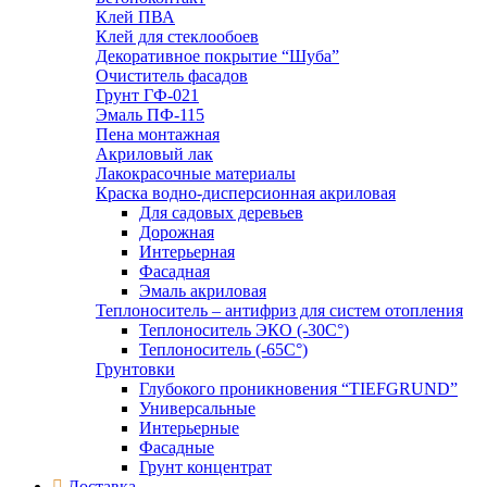
Клей ПВА
Клей для стеклообоев
Декоративное покрытие “Шуба”
Очиститель фасадов
Грунт ГФ-021
Эмаль ПФ-115
Пена монтажная
Акриловый лак
Лакокрасочные материалы
Краска водно-дисперсионная акриловая
Для садовых деревьев
Дорожная
Интерьерная
Фасадная
Эмаль акриловая
Теплоноситель – антифриз для систем отопления
Теплоноситель ЭКО (-30С°)
Теплоноситель (-65С°)
Грунтовки
Глубокого проникновения “TIEFGRUND”
Универсальные
Интерьерные
Фасадные
Грунт концентрат
Доставка