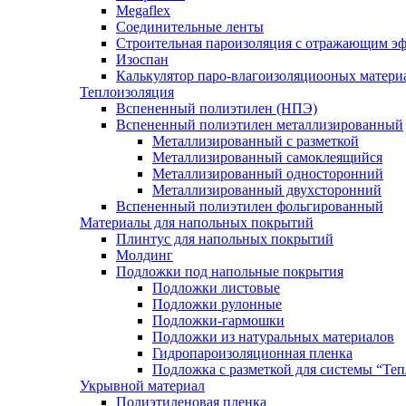
Megaflex
Соединительные ленты
Строительная пароизоляция с отражающим эф
Изоспан
Калькулятор паро-влагоизоляциооных матери
Теплоизоляция
Вспененный полиэтилен (НПЭ)
Вспененный полиэтилен металлизированный
Металлизированный с разметкой
Металлизированный самоклеящийся
Металлизированный односторонний
Металлизированный двухсторонний
Вспененный полиэтилен фольгированный
Материалы для напольных покрытий
Плинтус для напольных покрытий
Молдинг
Подложки под напольные покрытия
Подложки листовые
Подложки рулонные
Подложки-гармошки
Подложки из натуральных материалов
Гидропароизоляционная пленка
Подложка с разметкой для системы “Те
Укрывной материал
Полиэтиленовая пленка