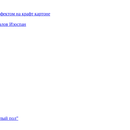
фектом на крафт картоне
алов Изоспан
плый пол”