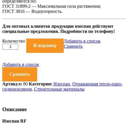
определяются по:
ГОСТ 31899-2 — Максимальная сила растяжения;
ГОСТ 3816 — Водоупорность.
Для оптовых клиентов продукции изоспан действуют
специальные предложения. Подробности по телефону!
Изоспан
Количество
Добавить в список
В корзину
RF
Сравнить
количество
Добавить в список
Сравнить
Артикул:
80
Категории:
Изоспан
,
Отражающая тепло-паро-
гидроизоляция
,
Строительные материалы
Описание
Изоспан RF