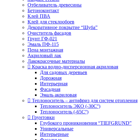
Отбеливатель древесины
Бетоноконтакт
Клей ПВА
Клей для стеклообоев
Декоративное покрытие “Шуба”
Очиститель фасадов
Грунт ГФ-021
Эмаль ПФ-115
Пена монтажная
Акриловый лак
Лакокрасочные материалы
Краска водно-дисперсионная акриловая
Для садовых деревьев
Дорожная
Интерьерная
Фасадная
Эмаль акриловая
Теплоноситель – антифриз для систем отопления
Теплоноситель ЭКО (-30С°)
Теплоноситель (-65С°)
Грунтовки
Глубокого проникновения “TIEFGRUND”
Универсальные
Интерьерные
Фасадные