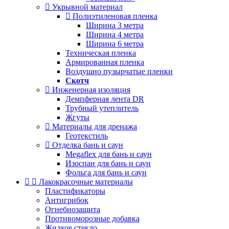
Укрывной материал
Полиэтиленовая пленка
Ширина 3 метра
Ширина 4 метра
Ширина 6 метра
Техническая пленка
Армированная пленка
Воздушно пузырчатые пленки
Скотч
Инженерная изоляция
Демпферная лента DR
Трубный утеплитель
Жгуты
Материалы для дренажа
Геотекстиль
Отделка бань и саун
Megaflex для бань и саун
Изоспан для бань и саун
Фольга для бань и саун
Лакокрасочные материалы
Пластификаторы
Антигрибок
Огнебиозащита
Противоморозные добавка
Жидкое стекло