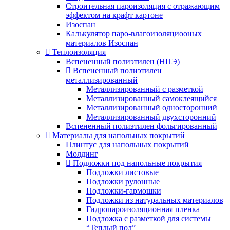
Строительная пароизоляция с отражающим
эффектом на крафт картоне
Изоспан
Калькулятор паро-влагоизоляциооных
материалов Изоспан
Теплоизоляция
Вспененный полиэтилен (НПЭ)
Вспененный полиэтилен
металлизированный
Металлизированный с разметкой
Металлизированный самоклеящийся
Металлизированный односторонний
Металлизированный двухсторонний
Вспененный полиэтилен фольгированный
Материалы для напольных покрытий
Плинтус для напольных покрытий
Молдинг
Подложки под напольные покрытия
Подложки листовые
Подложки рулонные
Подложки-гармошки
Подложки из натуральных материалов
Гидропароизоляционная пленка
Подложка с разметкой для системы
“Теплый пол”