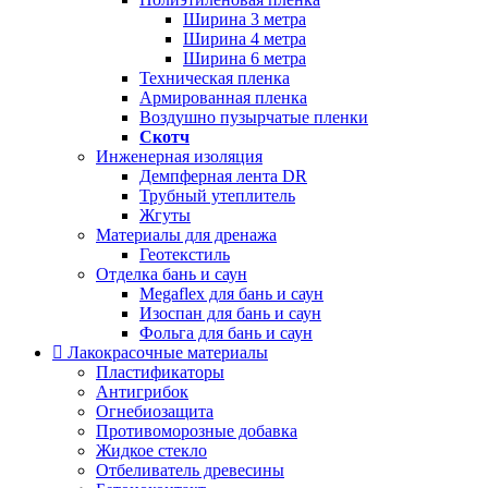
Ширина 3 метра
Ширина 4 метра
Ширина 6 метра
Техническая пленка
Армированная пленка
Воздушно пузырчатые пленки
Скотч
Инженерная изоляция
Демпферная лента DR
Трубный утеплитель
Жгуты
Материалы для дренажа
Геотекстиль
Отделка бань и саун
Megaflex для бань и саун
Изоспан для бань и саун
Фольга для бань и саун
Лакокрасочные материалы
Пластификаторы
Антигрибок
Огнебиозащита
Противоморозные добавка
Жидкое стекло
Отбеливатель древесины