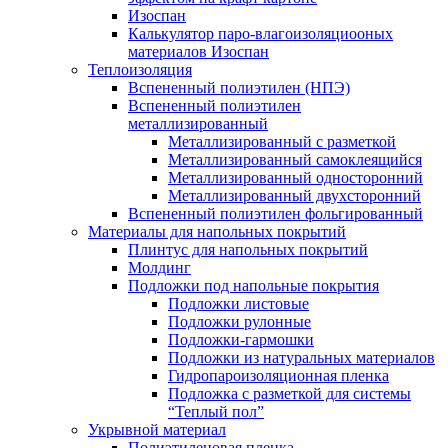
Изоспан
Калькулятор паро-влагоизоляциооных
материалов Изоспан
Теплоизоляция
Вспененный полиэтилен (НПЭ)
Вспененный полиэтилен
металлизированный
Металлизированный с разметкой
Металлизированный самоклеящийся
Металлизированный односторонний
Металлизированный двухсторонний
Вспененный полиэтилен фольгированный
Материалы для напольных покрытий
Плинтус для напольных покрытий
Молдинг
Подложки под напольные покрытия
Подложки листовые
Подложки рулонные
Подложки-гармошки
Подложки из натуральных материалов
Гидропароизоляционная пленка
Подложка с разметкой для системы
“Теплый пол”
Укрывной материал
Полиэтиленовая пленка