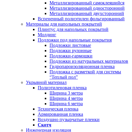
Металлизированный самоклеящийся
Металлизированный односторонний
Металлизированный двухсторонний
Вспененный полиэтилен фольгированный
Материалы для напольных покрытий
Плинтус для напольных покрытий
Молдинг
Подложки под напольные покрытия
Подложки листовые
Подложки рулонные
Подложки-гармошки
Подложки из натуральных материалов
Гидропароизоляционная пленка
Подложка с разметкой для системы
“Теплый пол”
Укрывной материал
Полиэтиленовая пленка
Ширина 3 метра
Ширина 4 метра
Ширина 6 метра
Техническая пленка
Армированная пленка
Воздушно пузырчатые пленки
Скотч
Инженерная изоляция