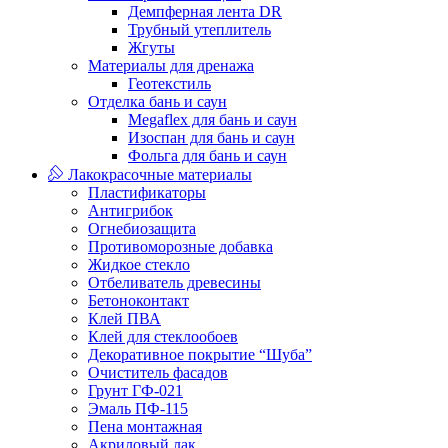
Демпферная лента DR
Трубный утеплитель
Жгуты
Материалы для дренажа
Геотекстиль
Отделка бань и саун
Megaflex для бань и саун
Изоспан для бань и саун
Фольга для бань и саун
Лакокрасочные материалы
Пластификаторы
Антигрибок
Огнебиозащита
Противоморозные добавка
Жидкое стекло
Отбеливатель древесины
Бетоноконтакт
Клей ПВА
Клей для стеклообоев
Декоративное покрытие “Шуба”
Очиститель фасадов
Грунт ГФ-021
Эмаль ПФ-115
Пена монтажная
Акриловый лак