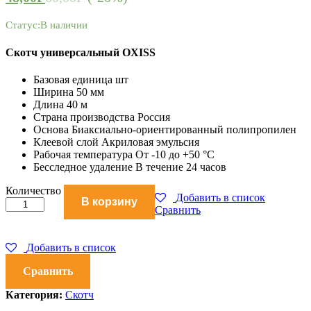
Статус:
В наличии
Скотч универсальный OXISS
Базовая единица шт
Ширина 50 мм
Длина 40 м
Страна производства Россия
Основа Биаксиально-ориентированный полипропилен
Клеевой слой Акриловая эмульсия
Рабочая температура От -10 до +50 °С
Бесследное удаление В течение 24 часов
Скотч
Количество
Добавить в список
В корзину
универсальный
Сравнить
OXISS
50/66
коричневый
Добавить в список
количество
Сравнить
Категория:
Скотч