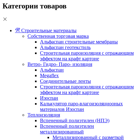
Категории товаров
Строительные материалы
Собственная торговая марка
Альфаспан строительные мембраны
Альфаспан геотекстиль
Строительная пароизоляция с отражающим
эффектом на крафт картоне
Ветро- Гидро- Паро- изоляция
Альфаспан
Megaflex
Соединительные ленты
Строительная пароизоляция с отражающим
эффектом на крафт картоне
Изоспан
Калькулятор паро-влагоизоляциооных
материалов Изоспан
Теплоизоляция
Вспененный полиэтилен (НПЭ)
Вспененный полиэтилен
металлизированный
Металлизированный с разметкой