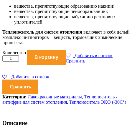
вещества, препятствующие образованию накипи;
вещества, препятствующие пенообразованию;
вещества, препятствующие набуханию резиновых
уплотнителей.
Теплоноситель для систем отопления
включает в себя целый
комплекс ингибиторов – веществ, тормозящих химические
процессы.
Теплоноситель
Количество
Добавить в список
В корзину
Мономах
Сравнить
(-30С°)
Standart
10
Добавить в список
л
количество
Сравнить
Категории:
Лакокрасочные материалы
,
Теплоноситель -
антифриз для систем отопления
,
Теплоноситель ЭКО (-30С°)
Описание