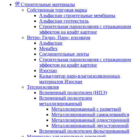
Строительные материалы
Собственная торговая марка
Альфаспан строительные мембраны
Альфаспан геотекстиль
Строительная пароизоляция с отражающим
эффектом на крафт картоне
Ветро- Гидро- Паро- изоляция
Альфаспан
Megaflex
Соединительные ленты
Строительная пароизоляция с отражающим
эффектом на крафт картоне
Изоспан
Калькулятор паро-влагоизоляциооных
материалов Изоспан
Теплоизоляция
Вспененный полиэтилен (НПЭ)
Вспененный полиэтилен
металлизированный
Металлизированный с разметкой
Металлизированный самоклеящийся
Металлизированный односторонний
Металлизированный двухсторонний
Вспененный полиэтилен фольгированный
Материалы для напольных покрытий