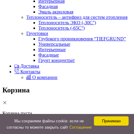
Интерьерная
Фасадная
Эмаль акриловая
Теплоноситель – антифриз для систем отопления
Теплоноситель ЭКО (-30С°)
Теплоноситель (-65С°)
Грунтовки
Глубокого проникновения “TIEFGRUND”
Универсальные
Интерьерные
Фасадные
Грунт концентрат
Доставка
Контакты
О компании
Корзина
Корзина пуста.
Мы cохраняем файлы cookie: если не
Принимаю
Закрыть
согласны то можете закрыть сайт
Соглашение
Главная
Категории
Поиск
0
Корзина