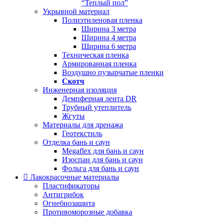
“Теплый пол”
Укрывной материал
Полиэтиленовая пленка
Ширина 3 метра
Ширина 4 метра
Ширина 6 метра
Техническая пленка
Армированная пленка
Воздушно пузырчатые пленки
Скотч
Инженерная изоляция
Демпферная лента DR
Трубный утеплитель
Жгуты
Материалы для дренажа
Геотекстиль
Отделка бань и саун
Megaflex для бань и саун
Изоспан для бань и саун
Фольга для бань и саун
Лакокрасочные материалы
Пластификаторы
Антигрибок
Огнебиозащита
Противоморозные добавка