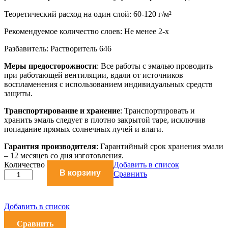
Теоретический расход на один слой: 60-120 г/м²
Рекомендуемое количество слоев: Не менее 2-х
Разбавитель: Растворитель 646
Меры предосторожности
: Все работы с эмалью проводить
при работающей вентиляции, вдали от источников
воспламенения с использованием индивидуальных средств
защиты.
Транспортирование и хранение
: Транспортировать и
хранить эмаль следует в плотно закрытой таре, исключив
попадание прямых солнечных лучей и влаги.
Гарантия производителя
: Гарантийный срок хранения эмали
– 12 месяцев со дня изготовления.
Эмаль
Количество
Добавить в список
В корзину
НЦ-132
Сравнить
белая
1,7
кг
Добавить в список
количество
Сравнить