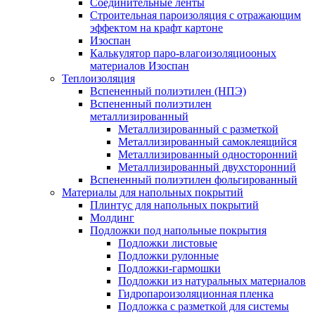
Соединительные ленты
Строительная пароизоляция с отражающим
эффектом на крафт картоне
Изоспан
Калькулятор паро-влагоизоляциооных
материалов Изоспан
Теплоизоляция
Вспененный полиэтилен (НПЭ)
Вспененный полиэтилен
металлизированный
Металлизированный с разметкой
Металлизированный самоклеящийся
Металлизированный односторонний
Металлизированный двухсторонний
Вспененный полиэтилен фольгированный
Материалы для напольных покрытий
Плинтус для напольных покрытий
Молдинг
Подложки под напольные покрытия
Подложки листовые
Подложки рулонные
Подложки-гармошки
Подложки из натуральных материалов
Гидропароизоляционная пленка
Подложка с разметкой для системы