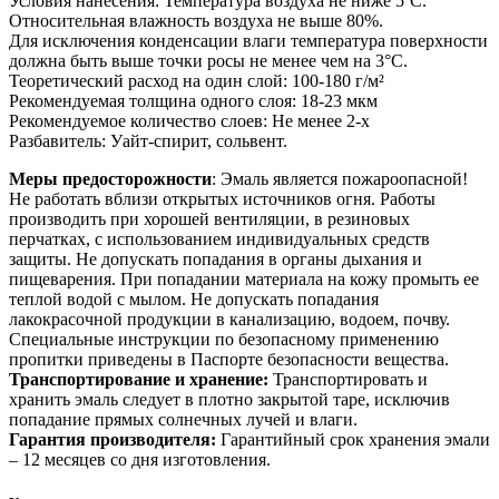
Условия нанесения: Температура воздуха не ниже 5ºС.
Относительная влажность воздуха не выше 80%.
Для исключения конденсации влаги температура поверхности
должна быть выше точки росы не менее чем на 3°С.
Теоретический расход на один слой: 100-180 г/м²
Рекомендуемая толщина одного слоя: 18-23 мкм
Рекомендуемое количество слоев: Не менее 2-х
Разбавитель: Уайт-спирит, сольвент.
Меры предосторожности
: Эмаль является пожароопасной!
Не работать вблизи открытых источников огня. Работы
производить при хорошей вентиляции, в резиновых
перчатках, с использованием индивидуальных средств
защиты. Не допускать попадания в органы дыхания и
пищеварения. При попадании материала на кожу промыть ее
теплой водой с мылом. Не допускать попадания
лакокрасочной продукции в канализацию, водоем, почву.
Специальные инструкции по безопасному применению
пропитки приведены в Паспорте безопасности вещества.
Транспортирование и хранение:
Транспортировать и
хранить эмаль следует в плотно закрытой таре, исключив
попадание прямых солнечных лучей и влаги.
Гарантия производителя:
Гарантийный срок хранения эмали
– 12 месяцев со дня изготовления.