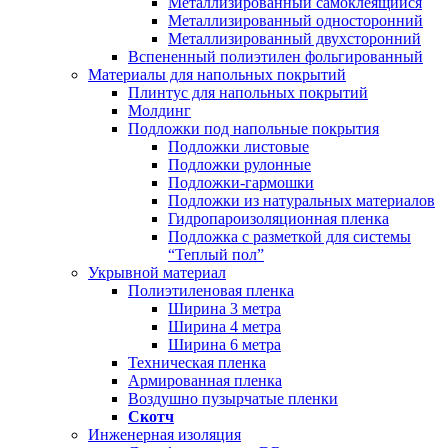
Металлизированный самоклеящийся
Металлизированный односторонний
Металлизированный двухсторонний
Вспененный полиэтилен фольгированный
Материалы для напольных покрытий
Плинтус для напольных покрытий
Молдинг
Подложки под напольные покрытия
Подложки листовые
Подложки рулонные
Подложки-гармошки
Подложки из натуральных материалов
Гидропароизоляционная пленка
Подложка с разметкой для системы
“Теплый пол”
Укрывной материал
Полиэтиленовая пленка
Ширина 3 метра
Ширина 4 метра
Ширина 6 метра
Техническая пленка
Армированная пленка
Воздушно пузырчатые пленки
Скотч
Инженерная изоляция