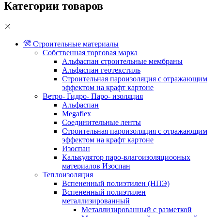
Категории товаров
Строительные материалы
Собственная торговая марка
Альфаспан строительные мембраны
Альфаспан геотекстиль
Строительная пароизоляция с отражающим
эффектом на крафт картоне
Ветро- Гидро- Паро- изоляция
Альфаспан
Megaflex
Соединительные ленты
Строительная пароизоляция с отражающим
эффектом на крафт картоне
Изоспан
Калькулятор паро-влагоизоляциооных
материалов Изоспан
Теплоизоляция
Вспененный полиэтилен (НПЭ)
Вспененный полиэтилен
металлизированный
Металлизированный с разметкой