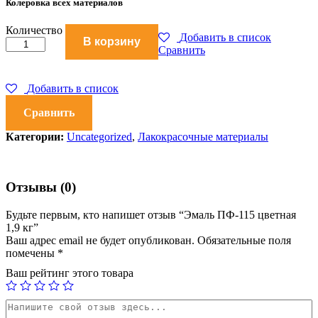
Колеровка всех материалов
Эмаль
Количество
Добавить в список
В корзину
ПФ-115
Сравнить
цветная
1,9
кг
Добавить в список
количество
Сравнить
Категории:
Uncategorized
,
Лакокрасочные материалы
Отзывы (0)
Будьте первым, кто напишет отзыв “Эмаль ПФ-115 цветная
1,9 кг”
Ваш адрес email не будет опубликован.
Обязательные поля
помечены
*
Ваш рейтинг этого товара