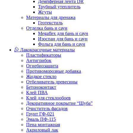
Демпферная лента DR
Трубный утеплитель
Жгуты
Материалы для дренажа
Геотекстиль
Отделка бань и саун
Megaflex для бань и саун
Изоспан для бань и саун
Фольга для бань и саун
Лакокрасочные материалы
Пластификаторы
Антигрибок
Огнебиозащита
Противоморозные добавка
Жидкое стекло
Отбеливатель древесины
Бетоноконтакт
Клей ПВА
Клей для стеклообоев
Декоративное покрытие “Шуба”
Очиститель фасадов
Грунт ГФ-021
Эмаль ПФ-115
Пена монтажная
Акриловый лак