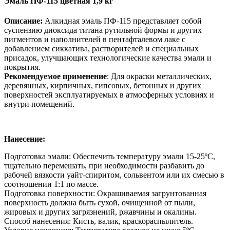
Эмаль ПФ-115 цветная 1,9 кг
Описание:
Алкидная эмаль ПФ-115 представляет собой
суспензию диоксида титана рутильной формы и других
пигментов и наполнителей в пентафталевом лаке с
добавлением сиккатива, растворителей и специальных
присадок, улучшающих технологические качества эмали и
покрытия.
Рекомендуемое применение
: Для окраски металлических,
деревянных, кирпичных, гипсовых, бетонных и других
поверхностей эксплуатируемых в атмосферных условиях и
внутри помещений.
Нанесение:
Подготовка эмали: Обеспечить температуру эмали 15-25ºС,
тщательно перемешать, при необходимости разбавить до
рабочей вязкости уайт-спиритом, сольвентом или их смесью в
соотношении 1:1 по массе.
Подготовка поверхности: Окрашиваемая загрунтованная
поверхность должна быть сухой, очищенной от пыли,
жировых и других загрязнений, ржавчины и окалины.
Способ нанесения: Кисть, валик, краскораспылитель.