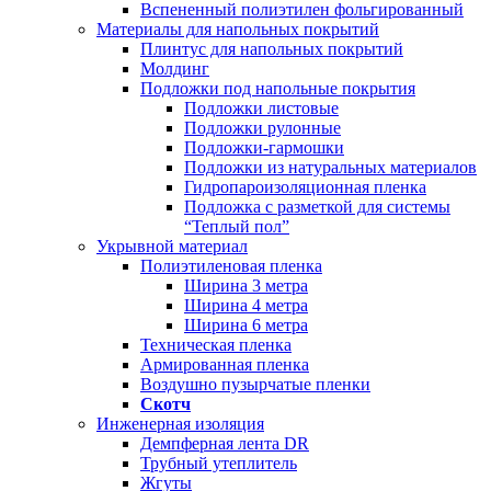
Вспененный полиэтилен фольгированный
Материалы для напольных покрытий
Плинтус для напольных покрытий
Молдинг
Подложки под напольные покрытия
Подложки листовые
Подложки рулонные
Подложки-гармошки
Подложки из натуральных материалов
Гидропароизоляционная пленка
Подложка с разметкой для системы
“Теплый пол”
Укрывной материал
Полиэтиленовая пленка
Ширина 3 метра
Ширина 4 метра
Ширина 6 метра
Техническая пленка
Армированная пленка
Воздушно пузырчатые пленки
Скотч
Инженерная изоляция
Демпферная лента DR
Трубный утеплитель
Жгуты