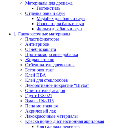
Материалы для дренажа
Геотекстиль
Отделка бань и саун
Megaflex для бань и саун
Изоспан для бань и саун
Фольга для бань и саун
Лакокрасочные материалы
Пластификаторы
Антигрибок
Огнебиозащита
Противоморозные добавка
Жидкое стекло
Отбеливатель древесины
Бетоноконтакт
Клей ПВА
Клей для стеклообоев
Декоративное покрытие “Шуба”
Очиститель фасадов
Грунт ГФ-021
Эмаль ПФ-115
Пена монтажная
Акриловый лак
Лакокрасочные материалы
Краска водно-дисперсионная акриловая
Для садовых деревьев