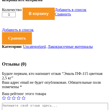
Колеровка всех материалов
Эмаль
Количество
Добавить в список
В корзину
ПФ-115
Сравнить
цветная
2,5
кг
Добавить в список
количество
Сравнить
Категории:
Uncategorized
,
Лакокрасочные материалы
Отзывы (0)
Будьте первым, кто напишет отзыв “Эмаль ПФ-115 цветная
2,5 кг”
Ваш адрес email не будет опубликован.
Обязательные поля
помечены
*
Ваш рейтинг этого товара