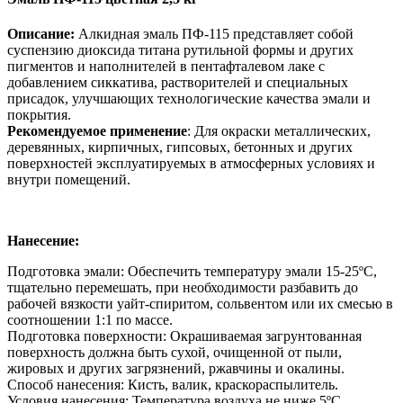
Описание:
Алкидная эмаль ПФ-115 представляет собой
суспензию диоксида титана рутильной формы и других
пигментов и наполнителей в пентафталевом лаке с
добавлением сиккатива, растворителей и специальных
присадок, улучшающих технологические качества эмали и
покрытия.
Рекомендуемое применение
: Для окраски металлических,
деревянных, кирпичных, гипсовых, бетонных и других
поверхностей эксплуатируемых в атмосферных условиях и
внутри помещений.
Нанесение:
Подготовка эмали: Обеспечить температуру эмали 15-25ºС,
тщательно перемешать, при необходимости разбавить до
рабочей вязкости уайт-спиритом, сольвентом или их смесью в
соотношении 1:1 по массе.
Подготовка поверхности: Окрашиваемая загрунтованная
поверхность должна быть сухой, очищенной от пыли,
жировых и других загрязнений, ржавчины и окалины.
Способ нанесения: Кисть, валик, краскораспылитель.
Условия нанесения: Температура воздуха не ниже 5ºС.