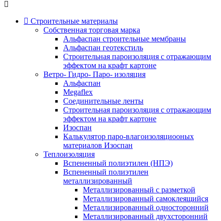
Строительные материалы
Собственная торговая марка
Альфаспан строительные мембраны
Альфаспан геотекстиль
Строительная пароизоляция с отражающим
эффектом на крафт картоне
Ветро- Гидро- Паро- изоляция
Альфаспан
Megaflex
Соединительные ленты
Строительная пароизоляция с отражающим
эффектом на крафт картоне
Изоспан
Калькулятор паро-влагоизоляциооных
материалов Изоспан
Теплоизоляция
Вспененный полиэтилен (НПЭ)
Вспененный полиэтилен
металлизированный
Металлизированный с разметкой
Металлизированный самоклеящийся
Металлизированный односторонний
Металлизированный двухсторонний