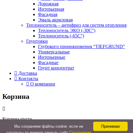
Дорожная
Интерьерная
Фасадная
Эмаль акриловая
Теплоноситель – антифриз для систем отопления
Теплоноситель ЭКО (-30С°)
Теплоноситель (-65С°)
Грунтовки
Глубокого проникновения “TIEFGRUND”
Универсальные
Интерьерные
Фасадные
Грунт концентрат
Доставка
Контакты
О компании
Корзина
Корзина пуста.
Мы cохраняем файлы cookie: если не
Принимаю
Закрыть
согласны то можете закрыть сайт
Соглашение